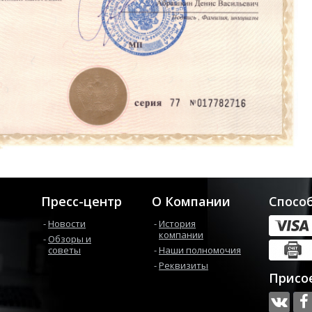
Пресс-центр
О Компании
Спосо
Новости
История
компании
Обзоры и
советы
Наши полномочия
Реквизиты
Присо