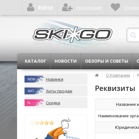
Войти
Регистрация
Отлож
КАТАЛОГ
НОВОСТИ
ОБЗОРЫ И СОВЕТЫ
|
О Компании
|
Новинки
NEW
Реквизиты
Хиты продаж
ХИТ
Скидки
%
Название м
Наименование орга
Юридически