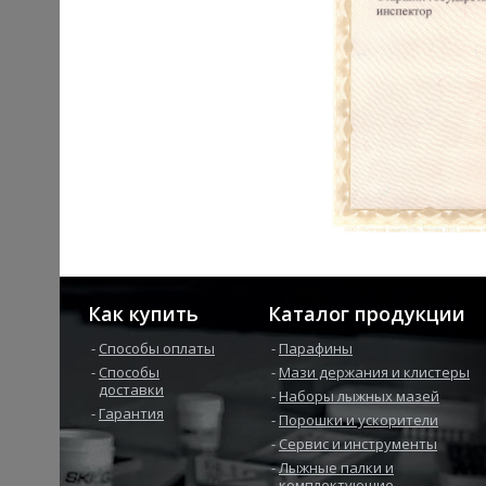
Как купить
Каталог продукции
Способы оплаты
Парафины
Способы
Мази держания и клистеры
доставки
Наборы лыжных мазей
Гарантия
Порошки и ускорители
Сервис и инструменты
Лыжные палки и
комплектующие