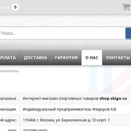
0
енные
ОПЛАТА
ДОСТАВКА
ГАРАНТИЯ
О НАС
КОНТАКТЫ
Реквизиты
агазина:
Интернет-магазин спортивных товаров
shop.skigo.ru
низации:
Индивидуальный предприниматель Федоров А.В.
й адрес:
115404, г. Москва, ул. Бирюлевская д. 12 корп. 1
ИНН:
773708516602