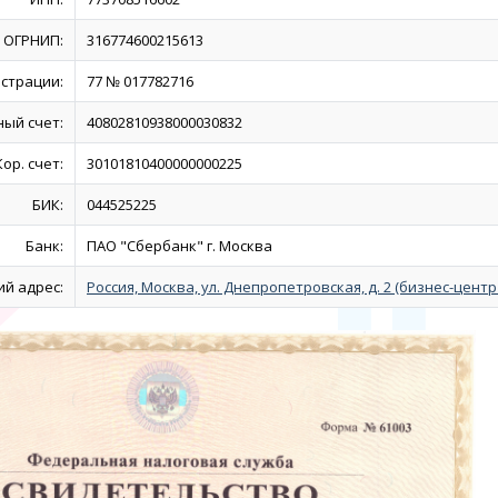
ОГРНИП:
316774600215613
истрации:
77 № 017782716
ный счет:
40802810938000030832
Кор. счет:
30101810400000000225
БИК:
044525225
Банк:
ПАО "Сбербанк" г. Москва
й адрес:
Россия, Москва, ул. Днепропетровская, д. 2 (бизнес-центр